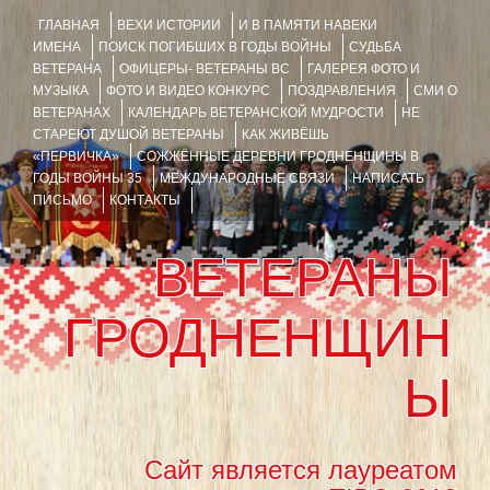
ГЛАВНАЯ
ВЕХИ ИСТОРИИ
И В ПАМЯТИ НАВЕКИ
ИМЕНА
ПОИСК ПОГИБШИХ В ГОДЫ ВОЙНЫ
СУДЬБА
ВЕТЕРАНА
ОФИЦЕРЫ- ВЕТЕРАНЫ ВС
ГАЛЕРЕЯ ФОТО И
МУЗЫКА
ФОТО И ВИДЕО КОНКУРС
ПОЗДРАВЛЕНИЯ
СМИ О
ВЕТЕРАНАХ
КАЛЕНДАРЬ ВЕТЕРАНСКОЙ МУДРОСТИ
НЕ
СТАРЕЮТ ДУШОЙ ВЕТЕРАНЫ
КАК ЖИВЁШЬ
«ПЕРВИЧКА»
СОЖЖЁННЫЕ ДЕРЕВНИ ГРОДНЕНЩИНЫ В
ГОДЫ ВОЙНЫ 35
МЕЖДУНАРОДНЫЕ СВЯЗИ
НАПИСАТЬ
ПИСЬМО
КОНТАКТЫ
ВЕТЕРАНЫ
ГРОДНЕНЩИН
Ы
Сайт является лауреатом