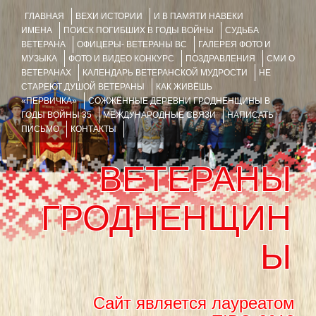
ГЛАВНАЯ
ВЕХИ ИСТОРИИ
И В ПАМЯТИ НАВЕКИ
ИМЕНА
ПОИСК ПОГИБШИХ В ГОДЫ ВОЙНЫ
СУДЬБА
ВЕТЕРАНА
ОФИЦЕРЫ- ВЕТЕРАНЫ ВС
ГАЛЕРЕЯ ФОТО И
МУЗЫКА
ФОТО И ВИДЕО КОНКУРС
ПОЗДРАВЛЕНИЯ
СМИ О
ВЕТЕРАНАХ
КАЛЕНДАРЬ ВЕТЕРАНСКОЙ МУДРОСТИ
НЕ
СТАРЕЮТ ДУШОЙ ВЕТЕРАНЫ
КАК ЖИВЁШЬ
«ПЕРВИЧКА»
СОЖЖЁННЫЕ ДЕРЕВНИ ГРОДНЕНЩИНЫ В
ГОДЫ ВОЙНЫ 35
МЕЖДУНАРОДНЫЕ СВЯЗИ
НАПИСАТЬ
ПИСЬМО
КОНТАКТЫ
ВЕТЕРАНЫ
ГРОДНЕНЩИН
Ы
Сайт является лауреатом