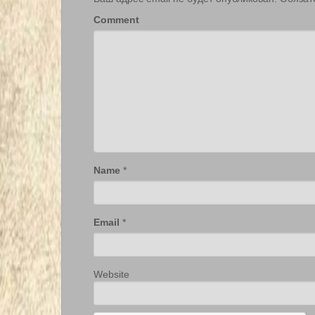
Comment
Name
*
Email
*
Website