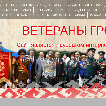
ИМЕНА
ПОИСК ПОГИБШИХ В ГОДЫ ВОЙНЫ
СУДЬБА ВЕТЕРАНА
ОФИЦЕ
Я
СМИ О ВЕТЕРАНАХ
КАЛЕНДАРЬ ВЕТЕРАНСКОЙ МУДРОСТИ
НЕ СТА
НЕНЩИНЫ В ГОДЫ ВОЙНЫ 35
МЕЖДУНАРОДНЫЕ СВЯЗИ
НАПИСАТЬ
ВЕТЕРАНЫ Г
Сайт является лауреатом ин
Menu
SKIP TO CONTENT