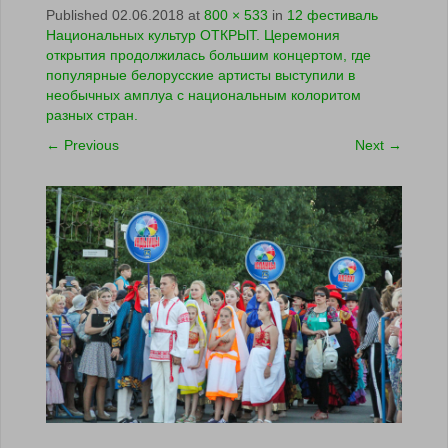
Published
02.06.2018
at
800 × 533
in
12 фестиваль
Национальных культур ОТКРЫТ. Церемония
открытия продолжилась большим концертом, где
популярные белорусские артисты выступили в
необычных амплуа с национальным колоритом
разных стран.
←
Previous
Next
→