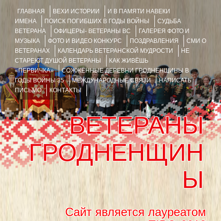
ГЛАВНАЯ
ВЕХИ ИСТОРИИ
И В ПАМЯТИ НАВЕКИ
ИМЕНА
ПОИСК ПОГИБШИХ В ГОДЫ ВОЙНЫ
СУДЬБА
ВЕТЕРАНА
ОФИЦЕРЫ- ВЕТЕРАНЫ ВС
ГАЛЕРЕЯ ФОТО И
МУЗЫКА
ФОТО И ВИДЕО КОНКУРС
ПОЗДРАВЛЕНИЯ
СМИ О
ВЕТЕРАНАХ
КАЛЕНДАРЬ ВЕТЕРАНСКОЙ МУДРОСТИ
НЕ
СТАРЕЮТ ДУШОЙ ВЕТЕРАНЫ
КАК ЖИВЁШЬ
«ПЕРВИЧКА»
СОЖЖЁННЫЕ ДЕРЕВНИ ГРОДНЕНЩИНЫ В
ГОДЫ ВОЙНЫ 35
МЕЖДУНАРОДНЫЕ СВЯЗИ
НАПИСАТЬ
ПИСЬМО
КОНТАКТЫ
ВЕТЕРАНЫ
ГРОДНЕНЩИН
Ы
Сайт является лауреатом