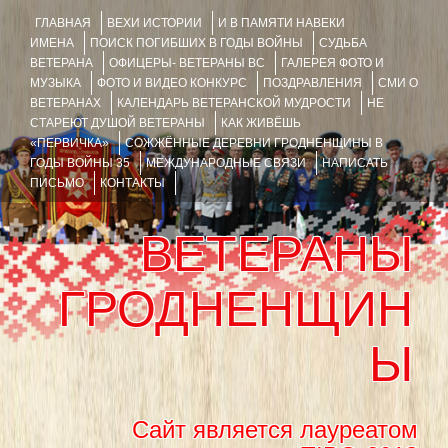
ГЛАВНАЯ
ВЕХИ ИСТОРИИ
И В ПАМЯТИ НАВЕКИ
ИМЕНА
ПОИСК ПОГИБШИХ В ГОДЫ ВОЙНЫ
СУДЬБА
ВЕТЕРАНА
ОФИЦЕРЫ- ВЕТЕРАНЫ ВС
ГАЛЕРЕЯ ФОТО И
МУЗЫКА
ФОТО И ВИДЕО КОНКУРС
ПОЗДРАВЛЕНИЯ
СМИ О
ВЕТЕРАНАХ
КАЛЕНДАРЬ ВЕТЕРАНСКОЙ МУДРОСТИ
НЕ
СТАРЕЮТ ДУШОЙ ВЕТЕРАНЫ
КАК ЖИВЁШЬ
«ПЕРВИЧКА»
СОЖЖЁННЫЕ ДЕРЕВНИ ГРОДНЕНЩИНЫ В
ГОДЫ ВОЙНЫ 35
МЕЖДУНАРОДНЫЕ СВЯЗИ
НАПИСАТЬ
ПИСЬМО
КОНТАКТЫ
ВЕТЕРАНЫ
ГРОДНЕНЩИН
Ы
Сайт является лауреатом