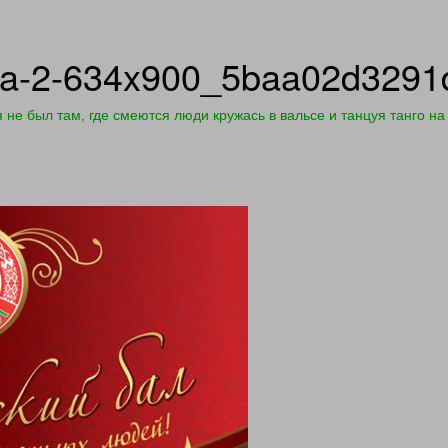
isha-2-634x900_5baa02d3291
я не был там, где смеются люди кружась в вальсе и танцуя танг