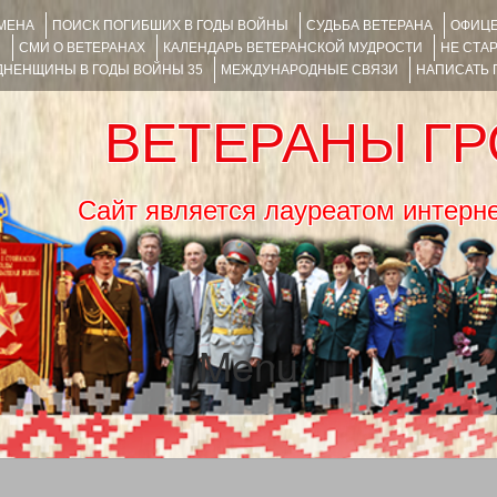
ИМЕНА
ПОИСК ПОГИБШИХ В ГОДЫ ВОЙНЫ
СУДЬБА ВЕТЕРАНА
ОФИЦЕ
Я
СМИ О ВЕТЕРАНАХ
КАЛЕНДАРЬ ВЕТЕРАНСКОЙ МУДРОСТИ
НЕ СТА
НЕНЩИНЫ В ГОДЫ ВОЙНЫ 35
МЕЖДУНАРОДНЫЕ СВЯЗИ
НАПИСАТЬ
ВЕТЕРАНЫ Г
Сайт является лауреатом ин
Menu
SKIP TO CONTENT