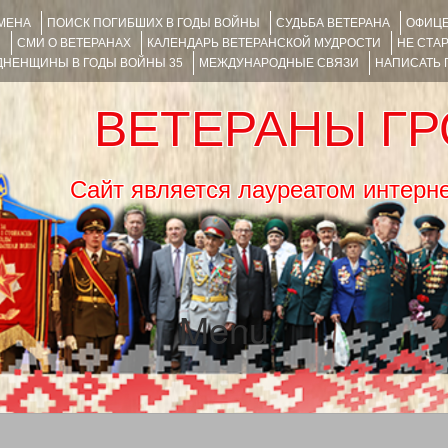
ИМЕНА
ПОИСК ПОГИБШИХ В ГОДЫ ВОЙНЫ
СУДЬБА ВЕТЕРАНА
ОФИЦЕ
Я
СМИ О ВЕТЕРАНАХ
КАЛЕНДАРЬ ВЕТЕРАНСКОЙ МУДРОСТИ
НЕ СТА
НЕНЩИНЫ В ГОДЫ ВОЙНЫ 35
МЕЖДУНАРОДНЫЕ СВЯЗИ
НАПИСАТЬ
ВЕТЕРАНЫ Г
Сайт является лауреатом ин
Menu
SKIP TO CONTENT