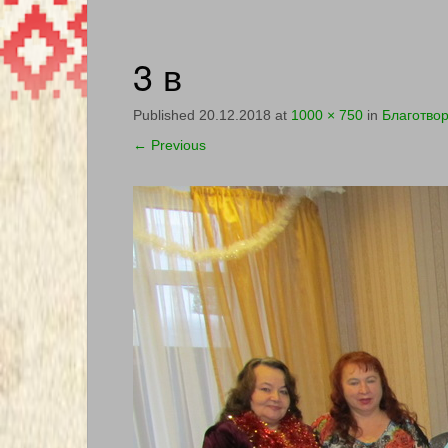
3 в
Published
20.12.2018
at
1000 × 750
in
Благотвор
←
Previous