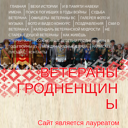
ГЛАВНАЯ
ВЕХИ ИСТОРИИ
И В ПАМЯТИ НАВЕКИ
ИМЕНА
ПОИСК ПОГИБШИХ В ГОДЫ ВОЙНЫ
СУДЬБА
ВЕТЕРАНА
ОФИЦЕРЫ- ВЕТЕРАНЫ ВС
ГАЛЕРЕЯ ФОТО И
МУЗЫКА
ФОТО И ВИДЕО КОНКУРС
ПОЗДРАВЛЕНИЯ
СМИ О
ВЕТЕРАНАХ
КАЛЕНДАРЬ ВЕТЕРАНСКОЙ МУДРОСТИ
НЕ
СТАРЕЮТ ДУШОЙ ВЕТЕРАНЫ
КАК ЖИВЁШЬ
«ПЕРВИЧКА»
СОЖЖЁННЫЕ ДЕРЕВНИ ГРОДНЕНЩИНЫ В
ГОДЫ ВОЙНЫ 35
МЕЖДУНАРОДНЫЕ СВЯЗИ
НАПИСАТЬ
ПИСЬМО
КОНТАКТЫ
ВЕТЕРАНЫ
ГРОДНЕНЩИН
Ы
Сайт является лауреатом