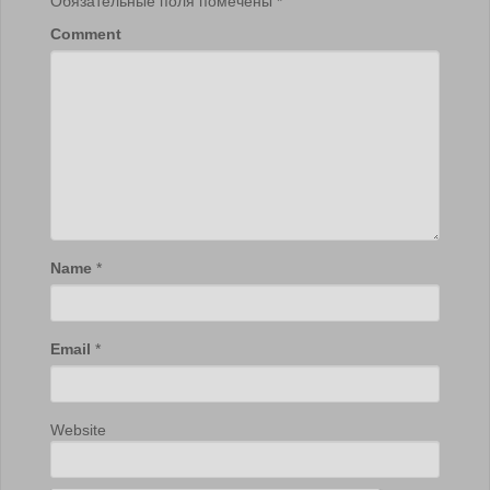
Обязательные поля помечены
*
Comment
Name
*
Email
*
Website