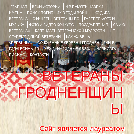
ГЛАВНАЯ
ВЕХИ ИСТОРИИ
И В ПАМЯТИ НАВЕКИ
ИМЕНА
ПОИСК ПОГИБШИХ В ГОДЫ ВОЙНЫ
СУДЬБА
ВЕТЕРАНА
ОФИЦЕРЫ- ВЕТЕРАНЫ ВС
ГАЛЕРЕЯ ФОТО И
МУЗЫКА
ФОТО И ВИДЕО КОНКУРС
ПОЗДРАВЛЕНИЯ
СМИ О
ВЕТЕРАНАХ
КАЛЕНДАРЬ ВЕТЕРАНСКОЙ МУДРОСТИ
НЕ
СТАРЕЮТ ДУШОЙ ВЕТЕРАНЫ
КАК ЖИВЁШЬ
«ПЕРВИЧКА»
СОЖЖЁННЫЕ ДЕРЕВНИ ГРОДНЕНЩИНЫ В
ГОДЫ ВОЙНЫ 35
МЕЖДУНАРОДНЫЕ СВЯЗИ
НАПИСАТЬ
ПИСЬМО
КОНТАКТЫ
ВЕТЕРАНЫ
ГРОДНЕНЩИН
Ы
Сайт является лауреатом