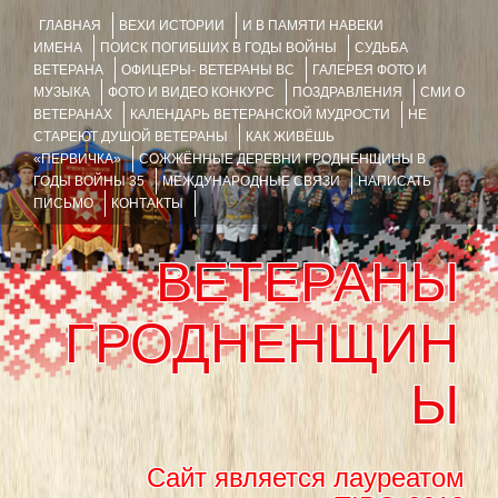
ГЛАВНАЯ
ВЕХИ ИСТОРИИ
И В ПАМЯТИ НАВЕКИ
ИМЕНА
ПОИСК ПОГИБШИХ В ГОДЫ ВОЙНЫ
СУДЬБА
ВЕТЕРАНА
ОФИЦЕРЫ- ВЕТЕРАНЫ ВС
ГАЛЕРЕЯ ФОТО И
МУЗЫКА
ФОТО И ВИДЕО КОНКУРС
ПОЗДРАВЛЕНИЯ
СМИ О
ВЕТЕРАНАХ
КАЛЕНДАРЬ ВЕТЕРАНСКОЙ МУДРОСТИ
НЕ
СТАРЕЮТ ДУШОЙ ВЕТЕРАНЫ
КАК ЖИВЁШЬ
«ПЕРВИЧКА»
СОЖЖЁННЫЕ ДЕРЕВНИ ГРОДНЕНЩИНЫ В
ГОДЫ ВОЙНЫ 35
МЕЖДУНАРОДНЫЕ СВЯЗИ
НАПИСАТЬ
ПИСЬМО
КОНТАКТЫ
ВЕТЕРАНЫ
ГРОДНЕНЩИН
Ы
Сайт является лауреатом