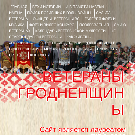
ГЛАВНАЯ
ВЕХИ ИСТОРИИ
И В ПАМЯТИ НАВЕКИ
ИМЕНА
ПОИСК ПОГИБШИХ В ГОДЫ ВОЙНЫ
СУДЬБА
ВЕТЕРАНА
ОФИЦЕРЫ- ВЕТЕРАНЫ ВС
ГАЛЕРЕЯ ФОТО И
МУЗЫКА
ФОТО И ВИДЕО КОНКУРС
ПОЗДРАВЛЕНИЯ
СМИ О
ВЕТЕРАНАХ
КАЛЕНДАРЬ ВЕТЕРАНСКОЙ МУДРОСТИ
НЕ
СТАРЕЮТ ДУШОЙ ВЕТЕРАНЫ
КАК ЖИВЁШЬ
«ПЕРВИЧКА»
СОЖЖЁННЫЕ ДЕРЕВНИ ГРОДНЕНЩИНЫ В
ГОДЫ ВОЙНЫ 35
МЕЖДУНАРОДНЫЕ СВЯЗИ
НАПИСАТЬ
ПИСЬМО
КОНТАКТЫ
ВЕТЕРАНЫ
ГРОДНЕНЩИН
Ы
Сайт является лауреатом