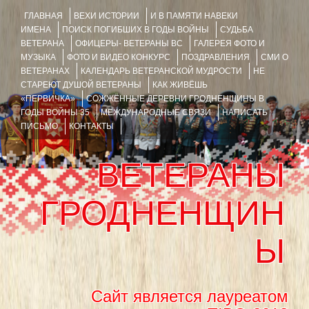
ГЛАВНАЯ
ВЕХИ ИСТОРИИ
И В ПАМЯТИ НАВЕКИ
ИМЕНА
ПОИСК ПОГИБШИХ В ГОДЫ ВОЙНЫ
СУДЬБА
ВЕТЕРАНА
ОФИЦЕРЫ- ВЕТЕРАНЫ ВС
ГАЛЕРЕЯ ФОТО И
МУЗЫКА
ФОТО И ВИДЕО КОНКУРС
ПОЗДРАВЛЕНИЯ
СМИ О
ВЕТЕРАНАХ
КАЛЕНДАРЬ ВЕТЕРАНСКОЙ МУДРОСТИ
НЕ
СТАРЕЮТ ДУШОЙ ВЕТЕРАНЫ
КАК ЖИВЁШЬ
«ПЕРВИЧКА»
СОЖЖЁННЫЕ ДЕРЕВНИ ГРОДНЕНЩИНЫ В
ГОДЫ ВОЙНЫ 35
МЕЖДУНАРОДНЫЕ СВЯЗИ
НАПИСАТЬ
ПИСЬМО
КОНТАКТЫ
ВЕТЕРАНЫ
ГРОДНЕНЩИН
Ы
Сайт является лауреатом