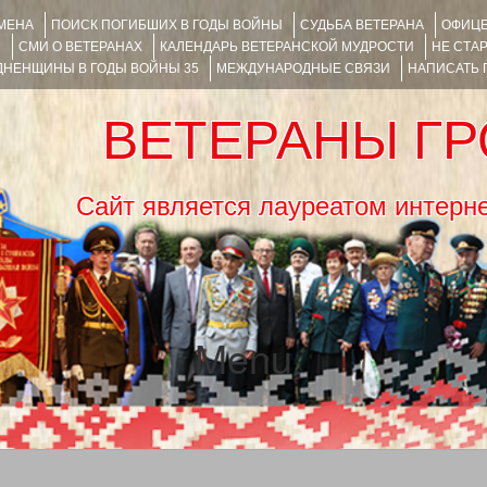
ИМЕНА
ПОИСК ПОГИБШИХ В ГОДЫ ВОЙНЫ
СУДЬБА ВЕТЕРАНА
ОФИЦЕ
Я
СМИ О ВЕТЕРАНАХ
КАЛЕНДАРЬ ВЕТЕРАНСКОЙ МУДРОСТИ
НЕ СТА
НЕНЩИНЫ В ГОДЫ ВОЙНЫ 35
МЕЖДУНАРОДНЫЕ СВЯЗИ
НАПИСАТЬ
ВЕТЕРАНЫ Г
Сайт является лауреатом ин
Menu
SKIP TO CONTENT