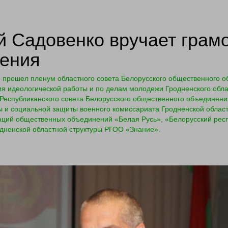
й Садовенко вручает грам
жения
 прошел пленум областного совета Белорусского общественного 
ия идеологической работы и по делам молодежи Гродненского обл
Республиканского совета Белорусского общественного объединени
 и социальной защиты военного комиссариата Гродненской област
заций общественных объединений «Белая Русь», «Белорусский рес
дненской областной структуры РГОО «Знание».