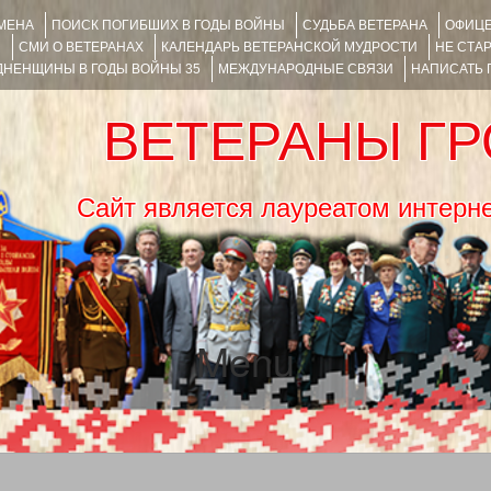
ИМЕНА
ПОИСК ПОГИБШИХ В ГОДЫ ВОЙНЫ
СУДЬБА ВЕТЕРАНА
ОФИЦЕ
Я
СМИ О ВЕТЕРАНАХ
КАЛЕНДАРЬ ВЕТЕРАНСКОЙ МУДРОСТИ
НЕ СТА
НЕНЩИНЫ В ГОДЫ ВОЙНЫ 35
МЕЖДУНАРОДНЫЕ СВЯЗИ
НАПИСАТЬ
ВЕТЕРАНЫ Г
Сайт является лауреатом ин
Menu
SKIP TO CONTENT