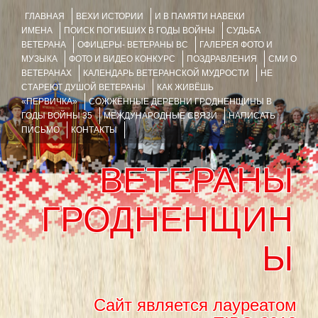
ГЛАВНАЯ
ВЕХИ ИСТОРИИ
И В ПАМЯТИ НАВЕКИ
ИМЕНА
ПОИСК ПОГИБШИХ В ГОДЫ ВОЙНЫ
СУДЬБА
ВЕТЕРАНА
ОФИЦЕРЫ- ВЕТЕРАНЫ ВС
ГАЛЕРЕЯ ФОТО И
МУЗЫКА
ФОТО И ВИДЕО КОНКУРС
ПОЗДРАВЛЕНИЯ
СМИ О
ВЕТЕРАНАХ
КАЛЕНДАРЬ ВЕТЕРАНСКОЙ МУДРОСТИ
НЕ
СТАРЕЮТ ДУШОЙ ВЕТЕРАНЫ
КАК ЖИВЁШЬ
«ПЕРВИЧКА»
СОЖЖЁННЫЕ ДЕРЕВНИ ГРОДНЕНЩИНЫ В
ГОДЫ ВОЙНЫ 35
МЕЖДУНАРОДНЫЕ СВЯЗИ
НАПИСАТЬ
ПИСЬМО
КОНТАКТЫ
ВЕТЕРАНЫ
ГРОДНЕНЩИН
Ы
Сайт является лауреатом