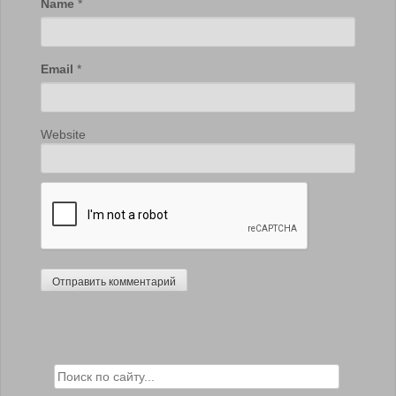
Name
*
Email
*
Website
Search for: