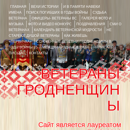
ГЛАВНАЯ
ВЕХИ ИСТОРИИ
И В ПАМЯТИ НАВЕКИ
ИМЕНА
ПОИСК ПОГИБШИХ В ГОДЫ ВОЙНЫ
СУДЬБА
ВЕТЕРАНА
ОФИЦЕРЫ- ВЕТЕРАНЫ ВС
ГАЛЕРЕЯ ФОТО И
МУЗЫКА
ФОТО И ВИДЕО КОНКУРС
ПОЗДРАВЛЕНИЯ
СМИ О
ВЕТЕРАНАХ
КАЛЕНДАРЬ ВЕТЕРАНСКОЙ МУДРОСТИ
НЕ
СТАРЕЮТ ДУШОЙ ВЕТЕРАНЫ
КАК ЖИВЁШЬ
«ПЕРВИЧКА»
СОЖЖЁННЫЕ ДЕРЕВНИ ГРОДНЕНЩИНЫ В
ГОДЫ ВОЙНЫ 35
МЕЖДУНАРОДНЫЕ СВЯЗИ
НАПИСАТЬ
ПИСЬМО
КОНТАКТЫ
ВЕТЕРАНЫ
ГРОДНЕНЩИН
Ы
Сайт является лауреатом