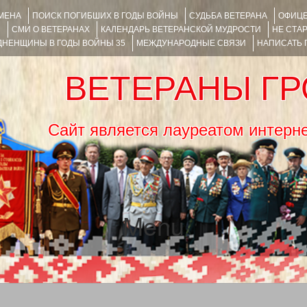
ИМЕНА
ПОИСК ПОГИБШИХ В ГОДЫ ВОЙНЫ
СУДЬБА ВЕТЕРАНА
ОФИЦЕ
Я
СМИ О ВЕТЕРАНАХ
КАЛЕНДАРЬ ВЕТЕРАНСКОЙ МУДРОСТИ
НЕ СТА
НЕНЩИНЫ В ГОДЫ ВОЙНЫ 35
МЕЖДУНАРОДНЫЕ СВЯЗИ
НАПИСАТЬ
ВЕТЕРАНЫ Г
Сайт является лауреатом ин
Menu
SKIP TO CONTENT