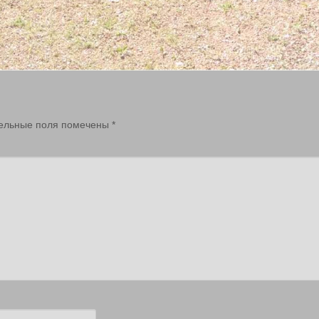
ельные поля помечены
*