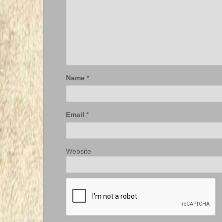
Name
*
Email
*
Website