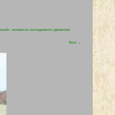
олений»: активисты молодежного движения
Next
→