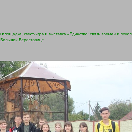
 площадка, квест-игра и выставка «Единство: связь времен и пок
в Большой Берестовице