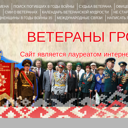
ИМЕНА
ПОИСК ПОГИБШИХ В ГОДЫ ВОЙНЫ
СУДЬБА ВЕТЕРАНА
ОФИЦЕ
Я
СМИ О ВЕТЕРАНАХ
КАЛЕНДАРЬ ВЕТЕРАНСКОЙ МУДРОСТИ
НЕ СТА
НЕНЩИНЫ В ГОДЫ ВОЙНЫ 35
МЕЖДУНАРОДНЫЕ СВЯЗИ
НАПИСАТЬ
ВЕТЕРАНЫ Г
Сайт является лауреатом ин
Menu
SKIP TO CONTENT