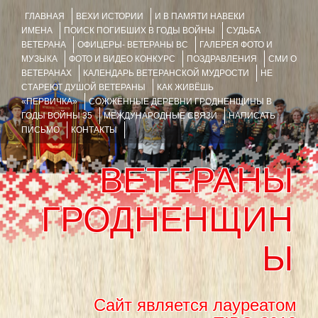
ГЛАВНАЯ
ВЕХИ ИСТОРИИ
И В ПАМЯТИ НАВЕКИ
ИМЕНА
ПОИСК ПОГИБШИХ В ГОДЫ ВОЙНЫ
СУДЬБА
ВЕТЕРАНА
ОФИЦЕРЫ- ВЕТЕРАНЫ ВС
ГАЛЕРЕЯ ФОТО И
МУЗЫКА
ФОТО И ВИДЕО КОНКУРС
ПОЗДРАВЛЕНИЯ
СМИ О
ВЕТЕРАНАХ
КАЛЕНДАРЬ ВЕТЕРАНСКОЙ МУДРОСТИ
НЕ
СТАРЕЮТ ДУШОЙ ВЕТЕРАНЫ
КАК ЖИВЁШЬ
«ПЕРВИЧКА»
СОЖЖЁННЫЕ ДЕРЕВНИ ГРОДНЕНЩИНЫ В
ГОДЫ ВОЙНЫ 35
МЕЖДУНАРОДНЫЕ СВЯЗИ
НАПИСАТЬ
ПИСЬМО
КОНТАКТЫ
ВЕТЕРАНЫ
ГРОДНЕНЩИН
Ы
Сайт является лауреатом