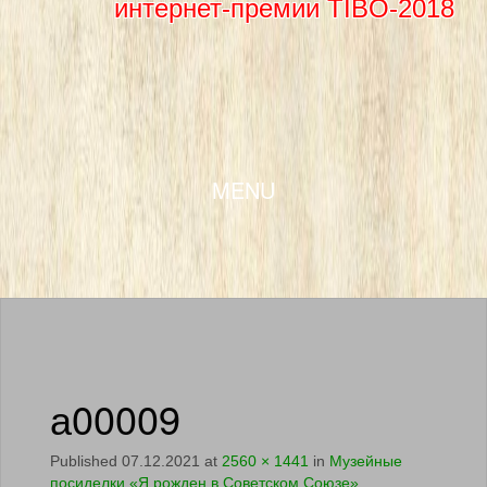
интернет-премии TIBO-2018
SKIP TO CONTENT
MENU
а00009
Published
07.12.2021
at
2560 × 1441
in
Музейные
посиделки «Я рожден в Советском Союзе»