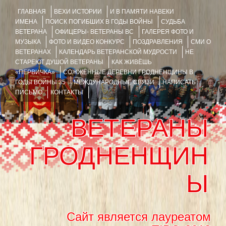
ГЛАВНАЯ
ВЕХИ ИСТОРИИ
И В ПАМЯТИ НАВЕКИ
ИМЕНА
ПОИСК ПОГИБШИХ В ГОДЫ ВОЙНЫ
СУДЬБА
ВЕТЕРАНА
ОФИЦЕРЫ- ВЕТЕРАНЫ ВС
ГАЛЕРЕЯ ФОТО И
МУЗЫКА
ФОТО И ВИДЕО КОНКУРС
ПОЗДРАВЛЕНИЯ
СМИ О
ВЕТЕРАНАХ
КАЛЕНДАРЬ ВЕТЕРАНСКОЙ МУДРОСТИ
НЕ
СТАРЕЮТ ДУШОЙ ВЕТЕРАНЫ
КАК ЖИВЁШЬ
«ПЕРВИЧКА»
СОЖЖЁННЫЕ ДЕРЕВНИ ГРОДНЕНЩИНЫ В
ГОДЫ ВОЙНЫ 35
МЕЖДУНАРОДНЫЕ СВЯЗИ
НАПИСАТЬ
ПИСЬМО
КОНТАКТЫ
ВЕТЕРАНЫ
ГРОДНЕНЩИН
Ы
Сайт является лауреатом