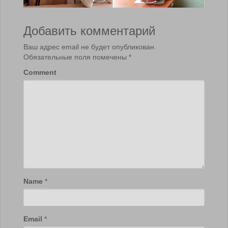
Добавить комментарий
Ваш адрес email не будет опубликован.
Обязательные поля помечены
*
Comment
Name
*
Email
*