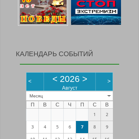
КАЛЕНДАРЬ СОБЫТИЙ
<
2026
>
<
>
Август
Месяц
П
В
С
Ч
П
С
В
1
2
3
4
5
6
7
8
9