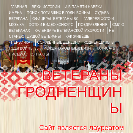
ГЛАВНАЯ
ВЕХИ ИСТОРИИ
И В ПАМЯТИ НАВЕКИ
ИМЕНА
ПОИСК ПОГИБШИХ В ГОДЫ ВОЙНЫ
СУДЬБА
ВЕТЕРАНА
ОФИЦЕРЫ- ВЕТЕРАНЫ ВС
ГАЛЕРЕЯ ФОТО И
МУЗЫКА
ФОТО И ВИДЕО КОНКУРС
ПОЗДРАВЛЕНИЯ
СМИ О
ВЕТЕРАНАХ
КАЛЕНДАРЬ ВЕТЕРАНСКОЙ МУДРОСТИ
НЕ
СТАРЕЮТ ДУШОЙ ВЕТЕРАНЫ
КАК ЖИВЁШЬ
«ПЕРВИЧКА»
СОЖЖЁННЫЕ ДЕРЕВНИ ГРОДНЕНЩИНЫ В
ГОДЫ ВОЙНЫ 35
МЕЖДУНАРОДНЫЕ СВЯЗИ
НАПИСАТЬ
ПИСЬМО
КОНТАКТЫ
ВЕТЕРАНЫ
ГРОДНЕНЩИН
Ы
Сайт является лауреатом