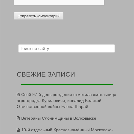
Search for:
СВЕЖИЕ ЗАПИСИ
Свой 97-й день рождения отметила жительница
агрогородка Куриловичи, инвалид Великой
Отечественной войны Елена Шарай
Ветераны Слонимщины в Волковыске
10-й отдельный Краснознамённый Московско-