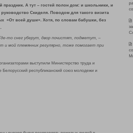
р
 праздник. А тут – гостей полон дом: и школьники, и
с
 руководство Скиделя. Поводом для такого визита
х «От всей души». Хотя, по словам бабушки, без
з
.
С
Где-то снег уберут, двор почистят, подметут,
–
т и мой племянник регулярно, тоже помогает при
со
М
организаторами выступили Министерство труда и
е Белорусский республиканский союз молодежи и
дины января будут поздравлять пожилых людей в