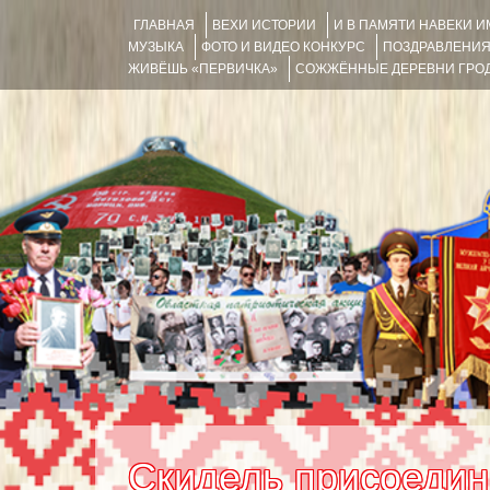
ГЛАВНАЯ
ВЕХИ ИСТОРИИ
И В ПАМЯТИ НАВЕКИ 
МУЗЫКА
ФОТО И ВИДЕО КОНКУРС
ПОЗДРАВЛЕНИ
ЖИВЁШЬ «ПЕРВИЧКА»
СОЖЖЁННЫЕ ДЕРЕВНИ ГРОД
Скидель присоедин