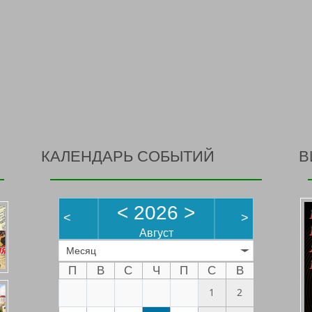
КАЛЕНДАРЬ СОБЫТИЙ
В
<
2026
>
<
>
Август
Месяц
П
В
С
Ч
П
С
В
1
2