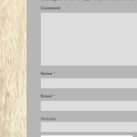
Comment
Name
*
Email
*
Website