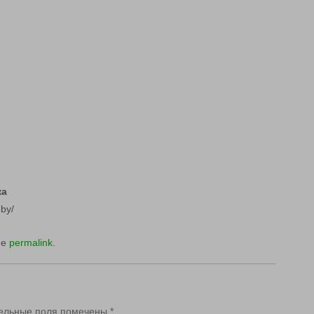
ка
.by/
he
permalink
.
ельные поля помечены
*