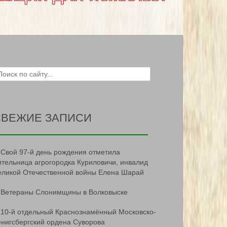
ch for:
СВЕЖИЕ ЗАПИСИ
Свой 97-й день рождения отметила
ительница агрогородка Куриловичи, инвалид
еликой Отечественной войны Елена Шарай
Ветераны Слонимщины в Волковыске
10-й отдельный Краснознамённый Московско-
ёнигсбергский ордена Суворова