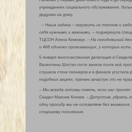
учреждениях социального обслуживания, больн
дедушек на дому.
– Наша задача – окружить их теплом и забо
себя нужными и важными,
– подчеркнула спец
ТЦСОН Алена Кемежук.
– На сегодняшний ден
и 468 одиноко проживающих, у которых есть
5 января многочисленная делегация в Скиделе
Валентины Шостко гости заняли почти всё про
слушала стихи пионеров и в финале угостила р
подобных акциях, причем зачастую это не пра
–
Мы всегда готовы помочь, если нас просят
Скидел Максим Князев.
– Допустим, убрать л
одну просьбу мы не оставляем без внимания.
старшему поколению.