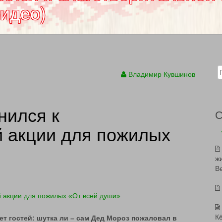
видео)
Sear
Владимир Кувшинов
нился к
й акции для пожилых
ж
В
К
т гостей: шутка ли – сам Дед Мороз пожаловал в