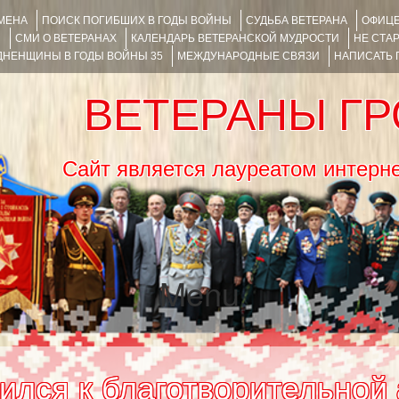
ИМЕНА
ПОИСК ПОГИБШИХ В ГОДЫ ВОЙНЫ
СУДЬБА ВЕТЕРАНА
ОФИЦЕ
Я
СМИ О ВЕТЕРАНАХ
КАЛЕНДАРЬ ВЕТЕРАНСКОЙ МУДРОСТИ
НЕ СТА
НЕНЩИНЫ В ГОДЫ ВОЙНЫ 35
МЕЖДУНАРОДНЫЕ СВЯЗИ
НАПИСАТЬ
ВЕТЕРАНЫ Г
Сайт является лауреатом ин
Menu
SKIP TO CONTENT
ился к благотворительной