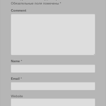
Обязательные поля помечены
*
Comment
Name
*
Email
*
Website