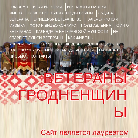
ГЛАВНАЯ
ВЕХИ ИСТОРИИ
И В ПАМЯТИ НАВЕКИ
ИМЕНА
ПОИСК ПОГИБШИХ В ГОДЫ ВОЙНЫ
СУДЬБА
ВЕТЕРАНА
ОФИЦЕРЫ- ВЕТЕРАНЫ ВС
ГАЛЕРЕЯ ФОТО И
МУЗЫКА
ФОТО И ВИДЕО КОНКУРС
ПОЗДРАВЛЕНИЯ
СМИ О
ВЕТЕРАНАХ
КАЛЕНДАРЬ ВЕТЕРАНСКОЙ МУДРОСТИ
НЕ
СТАРЕЮТ ДУШОЙ ВЕТЕРАНЫ
КАК ЖИВЁШЬ
«ПЕРВИЧКА»
СОЖЖЁННЫЕ ДЕРЕВНИ ГРОДНЕНЩИНЫ В
ГОДЫ ВОЙНЫ 35
МЕЖДУНАРОДНЫЕ СВЯЗИ
НАПИСАТЬ
ПИСЬМО
КОНТАКТЫ
ВЕТЕРАНЫ
ГРОДНЕНЩИН
Ы
Сайт является лауреатом