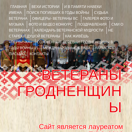
ГЛАВНАЯ
ВЕХИ ИСТОРИИ
И В ПАМЯТИ НАВЕКИ
ИМЕНА
ПОИСК ПОГИБШИХ В ГОДЫ ВОЙНЫ
СУДЬБА
ВЕТЕРАНА
ОФИЦЕРЫ- ВЕТЕРАНЫ ВС
ГАЛЕРЕЯ ФОТО И
МУЗЫКА
ФОТО И ВИДЕО КОНКУРС
ПОЗДРАВЛЕНИЯ
СМИ О
ВЕТЕРАНАХ
КАЛЕНДАРЬ ВЕТЕРАНСКОЙ МУДРОСТИ
НЕ
СТАРЕЮТ ДУШОЙ ВЕТЕРАНЫ
КАК ЖИВЁШЬ
«ПЕРВИЧКА»
СОЖЖЁННЫЕ ДЕРЕВНИ ГРОДНЕНЩИНЫ В
ГОДЫ ВОЙНЫ 35
МЕЖДУНАРОДНЫЕ СВЯЗИ
НАПИСАТЬ
ПИСЬМО
КОНТАКТЫ
ВЕТЕРАНЫ
ГРОДНЕНЩИН
Ы
Сайт является лауреатом