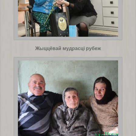
Жыццёвай мудрасці рубеж