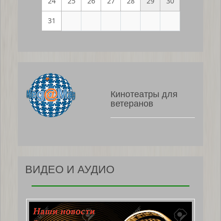
24
25
26
27
28
29
30
31
Кинотеатры для
ветеранов
ВИДЕО И АУДИО