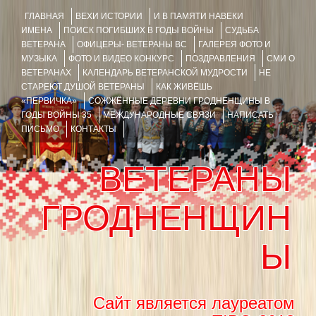
ГЛАВНАЯ
ВЕХИ ИСТОРИИ
И В ПАМЯТИ НАВЕКИ
ИМЕНА
ПОИСК ПОГИБШИХ В ГОДЫ ВОЙНЫ
СУДЬБА
ВЕТЕРАНА
ОФИЦЕРЫ- ВЕТЕРАНЫ ВС
ГАЛЕРЕЯ ФОТО И
МУЗЫКА
ФОТО И ВИДЕО КОНКУРС
ПОЗДРАВЛЕНИЯ
СМИ О
ВЕТЕРАНАХ
КАЛЕНДАРЬ ВЕТЕРАНСКОЙ МУДРОСТИ
НЕ
СТАРЕЮТ ДУШОЙ ВЕТЕРАНЫ
КАК ЖИВЁШЬ
«ПЕРВИЧКА»
СОЖЖЁННЫЕ ДЕРЕВНИ ГРОДНЕНЩИНЫ В
ГОДЫ ВОЙНЫ 35
МЕЖДУНАРОДНЫЕ СВЯЗИ
НАПИСАТЬ
ПИСЬМО
КОНТАКТЫ
ВЕТЕРАНЫ
ГРОДНЕНЩИН
Ы
Сайт является лауреатом