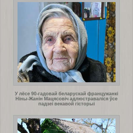
У лёсе 90-гадовай беларускай францужанкі
Ніны-Жанін Мацясовіч адлюстраваліся ўсе
падзеі векавой гісторыі