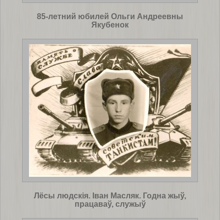
85-летний юбилей Ольги Андреевны
Якубенок
Лёсы людскія. Іван Масляк. Годна жыў,
працаваў, служыў